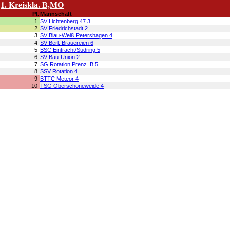
1. Kreiskla. B,MO
Pl.
Mannschaft
1
SV Lichtenberg 47 3
2
SV Friedrichstadt 2
3
SV Blau-Weiß Petershagen 4
4
SV Berl. Brauereien 6
5
BSC Eintracht/Südring 5
6
SV Bau-Union 2
7
SG Rotation Prenz. B 5
8
SSV Rotation 4
9
BTTC Meteor 4
10
TSG Oberschöneweide 4