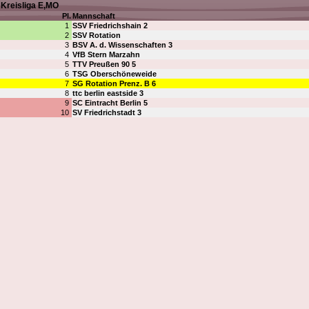
Kreisliga E,MO
Pl.
Mannschaft
1
SSV Friedrichshain 2
2
SSV Rotation
3
BSV A. d. Wissenschaften 3
4
VfB Stern Marzahn
5
TTV Preußen 90 5
6
TSG Oberschöneweide
7
SG Rotation Prenz. B 6
8
ttc berlin eastside 3
9
SC Eintracht Berlin 5
10
SV Friedrichstadt 3