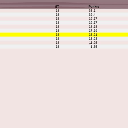
ST
Punkte
18
35
:1
18
32
:4
18
19
:17
18
19
:17
18
18
:18
18
17
:19
18
15
:21
18
13
:23
18
11
:25
18
1
:35