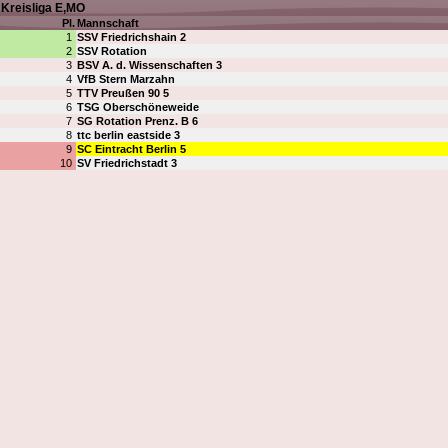
Kreisliga E,MO
Pl.
Mannschaft
1
SSV Friedrichshain 2
2
SSV Rotation
3
BSV A. d. Wissenschaften 3
4
VfB Stern Marzahn
5
TTV Preußen 90 5
6
TSG Oberschöneweide
7
SG Rotation Prenz. B 6
8
ttc berlin eastside 3
9
SC Eintracht Berlin 5
10
SV Friedrichstadt 3