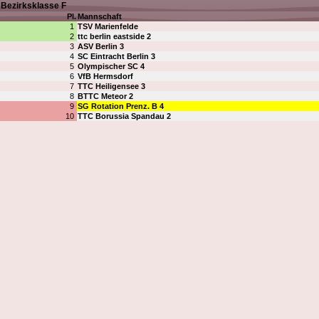
Bezirksklasse F
Pl.
Mannschaft
1
TSV Marienfelde
2
ttc berlin eastside 2
3
ASV Berlin 3
4
SC Eintracht Berlin 3
5
Olympischer SC 4
6
VfB Hermsdorf
7
TTC Heiligensee 3
8
BTTC Meteor 2
9
SG Rotation Prenz. B 4
10
TTC Borussia Spandau 2