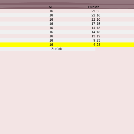
ST
Punkte
16
29
:3
16
22
:10
16
22
:10
16
17
:15
16
14
:18
16
14
:18
16
13
:19
16
9
:23
16
4
:28
Zurück.