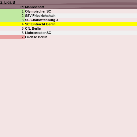
2. Liga B
Pl.
Mannschaft
1
Olympischer SC
2
SSV Friedrichshain
3
SC Charlottenburg 3
4
SC Eintracht Berlin
5
CfL Berlin
6
Lichtenrader SC
7
Füchse Berlin