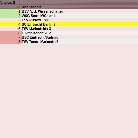
3. Liga B
Pl.
Mannschaft
1
BSV A. d. Wissenschaften
2
WSG Stern M/Chemie
3
TSV Rudow 1888
4
SC Eintracht Berlin 2
5
TSV Marienfelde 3
6
Olympischer SC 2
7
BSC Eintracht/Südring
8
TSV Temp.-Mariendorf