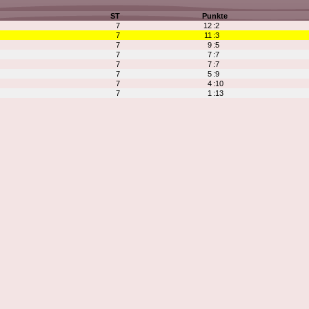
ST
Punkte
7
12
:2
7
11
:3
7
9
:5
7
7
:7
7
7
:7
7
5
:9
7
4
:10
7
1
:13