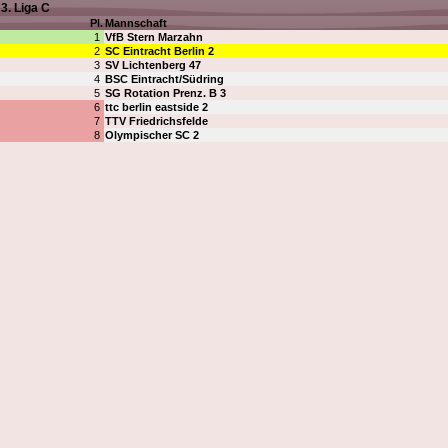
3. Liga C
Pl.
Mannschaft
1
VfB Stern Marzahn
2
SC Eintracht Berlin 2
3
SV Lichtenberg 47
4
BSC Eintracht/Südring
5
SG Rotation Prenz. B 3
6
ttc berlin eastside 2
7
TTV Friedrichsfelde
8
Olympischer SC 2