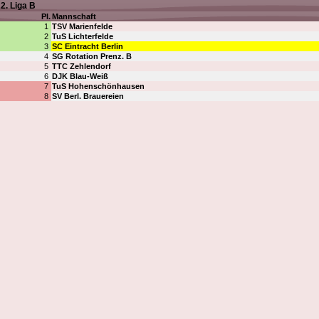
2. Liga B
Pl.
Mannschaft
1
TSV Marienfelde
2
TuS Lichterfelde
3
SC Eintracht Berlin
4
SG Rotation Prenz. B
5
TTC Zehlendorf
6
DJK Blau-Weiß
7
TuS Hohenschönhausen
8
SV Berl. Brauereien