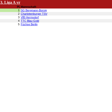
3. Liga A vr
Pl.
Mannschaft
1
SG Bergmann-Borsig
2
Charlottenburger TSV
3
VfB Hermsdorf
4
TTC Blau-Gold
5
Füchse Berlin