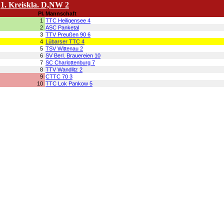
1. Kreiskla. D,NW 2
Pl.
Mannschaft
1
TTC Heiligensee 4
2
ASC Panketal
3
TTV Preußen 90 6
4
Lübarser TTC 4
5
TSV Wittenau 2
6
SV Berl. Brauereien 10
7
SC Charlottenburg 7
8
TTV Wandlitz 2
9
CTTC 70 3
10
TTC Lok Pankow 5