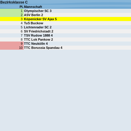
Bezirksklasse C
Pl.
Mannschaft
1
Olympischer SC 3
2
ASV Berlin 2
3
Köpenicker SV Ajax 5
4
TuS Buckow
5
Lichtenrader SC 2
6
SV Friedrichstadt 2
7
TSV Rudow 1888 4
8
TTC Lok Pankow 2
9
TTC Neukölln 4
10
TTC Borussia Spandau 4