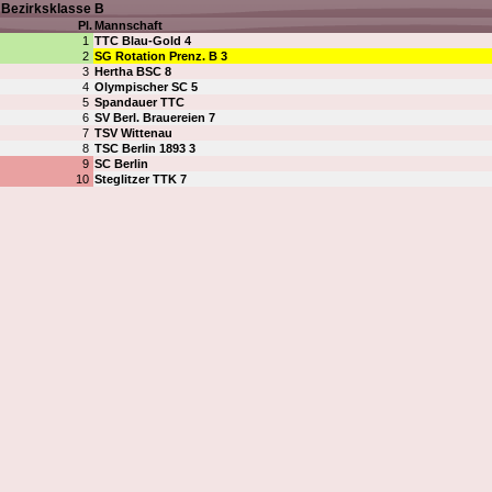
Bezirksklasse B
Pl.
Mannschaft
1
TTC Blau-Gold 4
2
SG Rotation Prenz. B 3
3
Hertha BSC 8
4
Olympischer SC 5
5
Spandauer TTC
6
SV Berl. Brauereien 7
7
TSV Wittenau
8
TSC Berlin 1893 3
9
SC Berlin
10
Steglitzer TTK 7