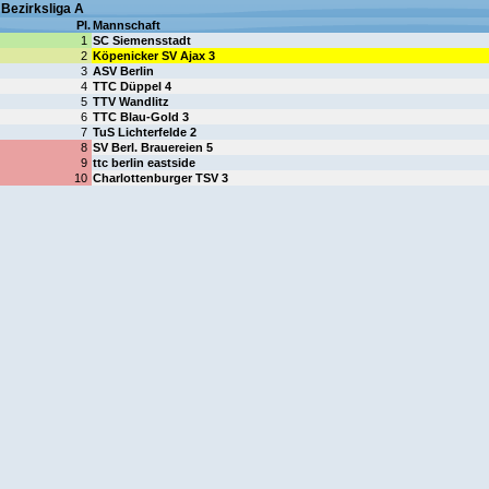
Bezirksliga A
Pl.
Mannschaft
1
SC Siemensstadt
2
Köpenicker SV Ajax 3
3
ASV Berlin
4
TTC Düppel 4
5
TTV Wandlitz
6
TTC Blau-Gold 3
7
TuS Lichterfelde 2
8
SV Berl. Brauereien 5
9
ttc berlin eastside
10
Charlottenburger TSV 3