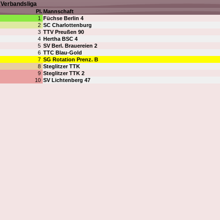
Verbandsliga
Pl.
Mannschaft
1
Füchse Berlin 4
2
SC Charlottenburg
3
TTV Preußen 90
4
Hertha BSC 4
5
SV Berl. Brauereien 2
6
TTC Blau-Gold
7
SG Rotation Prenz. B
8
Steglitzer TTK
9
Steglitzer TTK 2
10
SV Lichtenberg 47