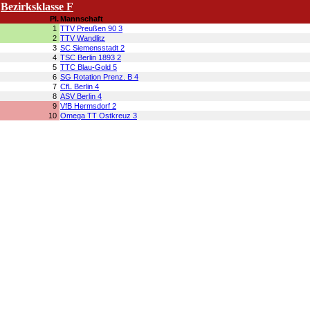
Bezirksklasse F
Pl.
Mannschaft
1
TTV Preußen 90 3
2
TTV Wandlitz
3
SC Siemensstadt 2
4
TSC Berlin 1893 2
5
TTC Blau-Gold 5
6
SG Rotation Prenz. B 4
7
CfL Berlin 4
8
ASV Berlin 4
9
VfB Hermsdorf 2
10
Omega TT Ostkreuz 3