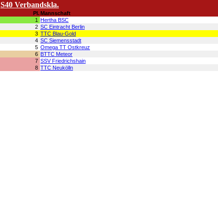
S40 Verbandskla.
Pl.
Mannschaft
1
Hertha BSC
2
SC Eintracht Berlin
3
TTC Blau-Gold
4
SC Siemensstadt
5
Omega TT Ostkreuz
6
BTTC Meteor
7
SSV Friedrichshain
8
TTC Neukölln