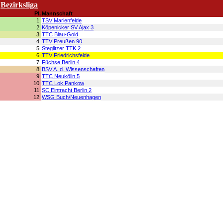
Bezirksliga
Pl.
Mannschaft
1
TSV Marienfelde
2
Köpenicker SV Ajax 3
3
TTC Blau-Gold
4
TTV Preußen 90
5
Steglitzer TTK 2
6
TTV Friedrichsfelde
7
Füchse Berlin 4
8
BSV A. d. Wissenschaften
9
TTC Neukölln 5
10
TTC Lok Pankow
11
SC Eintracht Berlin 2
12
WSG Buch/Neuenhagen