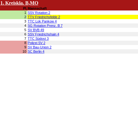
1. Kreiskla. B,MO
Pl.
Mannschaft
1
SSV Rotation 2
2
TTV Friedrichsfelde 2
3
TTC Lok Pankow 4
4
SG Rotation Prenz. B 7
5
SV BVB 49
6
SSV Friedrichshain 4
7
TTC Südost 3
8
Polizei SV 2
9
SV Bau-Union 2
10
SC Berlin 4