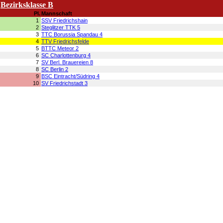
Bezirksklasse B
Pl.
Mannschaft
1
SSV Friedrichshain
2
Steglitzer TTK 5
3
TTC Borussia Spandau 4
4
TTV Friedrichsfelde
5
BTTC Meteor 2
6
SC Charlottenburg 4
7
SV Berl. Brauereien 8
8
SC Berlin 2
9
BSC Eintracht/Südring 4
10
SV Friedrichstadt 3